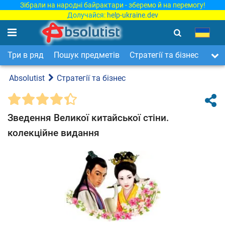
Зібрали на народні байрактари - зберемо й на перемогу!
Долучайся:
help-ukraine.dev
Три в ряд
Пошук предметів
Стратегії та бізнес
Арка
Absolutist
Стратегії та бізнес
Зведення Великої китайської стіни.
колекційне видання