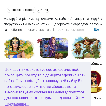
Стратегії та бізнес
Дитячі
Мандруйте різними куточками Китайської Імперії та керуйте
спорудженням Великої стіни. Підкорюйте смарагдові пагорби
та небезпечні скелі, засніжені гори та смертельні пустелі.
Ще
Боріться з силами природи і жахливими істотами з плоті і крові
– драконами, що вогнедишать. Запасайте їжу та деревину,
добувайте камінь та залізо, ховайтеся від бур та гроз заради
порятунку країни та любові прекрасної дівчини. Організуйте
будівництво унікальної споруди!
Битва за Єгипет. Місія Клеопатра
Янки 7. У гонитві за чарівним оленем
Шукачі скарбів. Камінь душі
Цей сайт використовує cookie-файли, щоб
покращити роботу та підвищити ефективність
сайту. При навігації по нашому веб-сайту Ви
погоджуєтесь з тим, що ми зберігаємо та
використовуємо cookies на Вашому пристрої
Шукачі скарбів. Сніжна королева. колекційне видання
Алісія Квотермейн 3. Таємниця палаючого золота. колекційне видання
12 подвигів Геракла. Як я зустрів Мегару. колекційне видання
для покращення користування даним сайтом.
Докладніше...