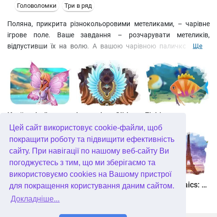
Головоломки
Три в ряд
Поляна, прикрита різнокольоровими метеликами, – чарівне
ігрове поле. Ваше завдання – розчарувати метеликів,
відпустивши їх на волю. А вашою чарівною паличкою буде
Ще
мишка. Клікаючи мишкою на певній групі метеликів, ви
розчаровуєте
Країна фей
Legendary Slide
Fishjong
Цей сайт використовує cookie-файли, щоб
покращити роботу та підвищити ефективність
сайту. При навігації по нашому веб-сайту Ви
погоджуєтесь з тим, що ми зберігаємо та
використовуємо cookies на Вашому пристрої
Квадріум
Пас'янс Білосніжка. Зачароване королівство
Travel Mosaics: A Paris Tour
для покращення користування даним сайтом.
Докладніше...