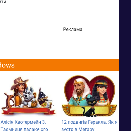
ити
Реклама
ndows
Алісія Квотермейн 3.
12 подвигів Геракла. Як я
Таємниця палаючого
зустрів Мегару.