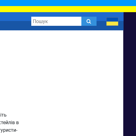
іть
тейлів в
туристи-