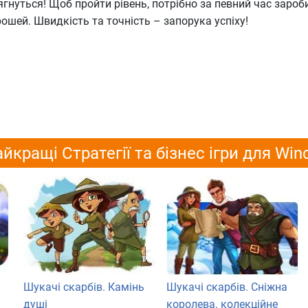
ягнуться! Щоб пройти рівень, потрібно за певний час зароб
рошей. Швидкість та точність – запорука успіху!
йкращі Стратегії та бізнес ігри для Wi
Шукачі скарбів. Камінь
Шукачі скарбів. Сніжна
душі
королева. колекційне