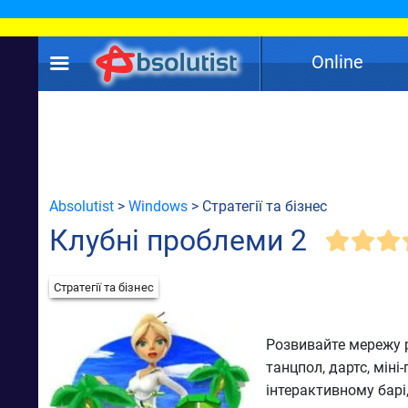
Online
Absolutist
>
Windows
> Стратегії та бізнес
Клубні проблеми 2
Стратегії та бізнес
Розвивайте мережу р
танцпол, дартс, мін
інтерактивному барі,