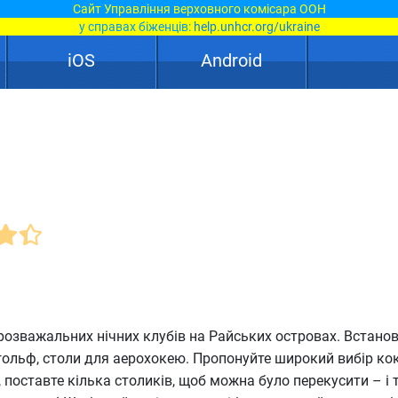
Сайт Управління верховного комісара ООН
у справах біженців:
help.unhcr.org/ukraine
iOS
Android
озважальних нічних клубів на Райських островах. Встанов
і-гольф, столи для аерохокею. Пропонуйте широкий вибір кок
 поставте кілька столиків, щоб можна було перекусити – і 