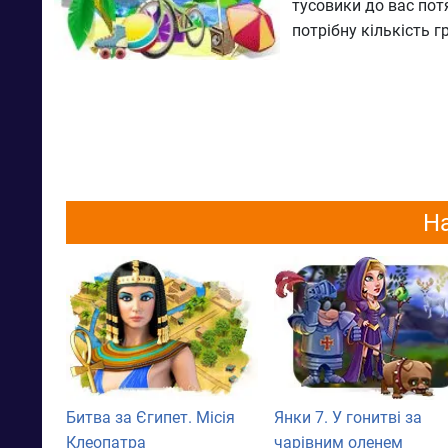
тусовики до вас пот
потрібну кількість г
На
Битва за Єгипет. Місія
Янки 7. У гонитві за
Клеопатра
чарівним оленем