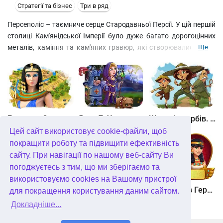
Стратегії та бізнес
Три в ряд
Персеполіс – таємниче серце Стародавньої Персії. У цій першій
столиці Кам'янідської Імперії було дуже багато дорогоцінних
металів, каміння та кам'яних гравюр, які створювалися, щоб
Ще
справляти враження і на селян, і на шляхетних приїжджих.
Його екзотичні сади і вражаюча архітектура, що колись
наповнювали це місце, поховані під віковими пісками.
Незабаром ви відправитеся в подорож до країни тисячі та
однієї ночі на пошуки загадок, прихованих у руїнах цього
стародавнього міста. Щоб досягти успіху, вам знадобиться
Битва за Єгипет. Місія Клеопатра
Янки 7. У гонитві за чарівним оленем
Шукачі скарбів. Камінь душі
вправність і гострий розум. І якщо Вам пощастить і Ви
Цей сайт використовує cookie-файли, щоб
пройдете весь шлях, то зможете розкрити таємницю Колиски
покращити роботу та підвищити ефективність
Давньої Персії.
сайту. При навігації по нашому веб-сайту Ви
погоджуєтесь з тим, що ми зберігаємо та
використовуємо cookies на Вашому пристрої
Шукачі скарбів. Сніжна королева. колекційне видання
Алісія Квотермейн 3. Таємниця палаючого золота. колекційне видання
12 подвигів Геракла. Як я зустрів Мегару. колекційне видання
для покращення користування даним сайтом.
Докладніше...