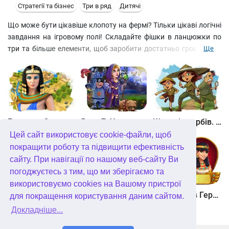
Стратегії та бізнес
Три в ряд
Дитячі
Що може бути цікавіше клопоту на фермі? Тільки цікаві логічні
завдання на ігровому полі! Складайте фішки в ланцюжки по
три та більше елементи, щоб заробити достатньо грошей для
Ще
облаштування своєї ділянки. Побудуйте курник, розбийте
грядки і зберіть багатий урожай овочів та фруктів. Скоро з
вашої легкої руки це місце стане найдоглянутішим в окрузі!
Битва за Єгипет. Місія Клеопатра
Янки 7. У гонитві за чарівним оленем
Шукачі скарбів. Камінь душі
Цей сайт використовує cookie-файли, щоб
покращити роботу та підвищити ефективність
сайту. При навігації по нашому веб-сайту Ви
погоджуєтесь з тим, що ми зберігаємо та
використовуємо cookies на Вашому пристрої
Шукачі скарбів. Сніжна королева. колекційне видання
Алісія Квотермейн 3. Таємниця палаючого золота. колекційне видання
12 подвигів Геракла. Як я зустрів Мегару. колекційне видання
для покращення користування даним сайтом.
Докладніше...