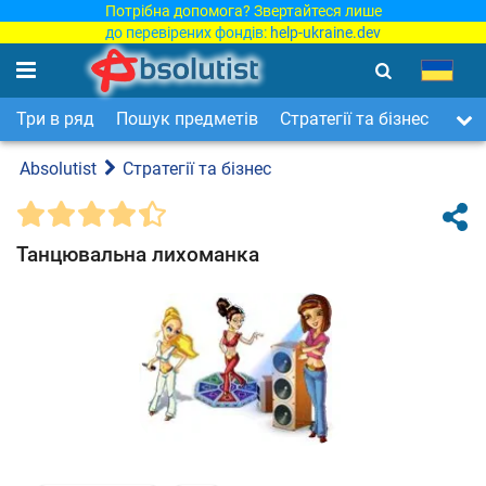
Потрібна допомога? Звертайтеся лише
до перевірених фондів:
help-ukraine.dev
Три в ряд
Пошук предметів
Стратегії та бізнес
Арка
Absolutist
Стратегії та бізнес
Танцювальна лихоманка