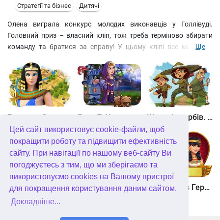
Стратегії та бізнес
Дитячі
Олена виграла конкурс молодих виконавців у Голлівуді.
Головний приз – власний кліп, тож треба терміново збирати
команду та братися за справу! У цьому кліпі все має бути
Ще
чудово – і музика, і слова, і рухи. Поки Олена займається
музичною частиною, її найкраща подруга Марія відкриває
студію танцю та починає пошук талантів. Допоможіть
дівчатам зробити блискучу кар'єру у світі шоу-бізнесу!
Битва за Єгипет. Місія Клеопатра
Янки 7. У гонитві за чарівним оленем
Шукачі скарбів. Камінь душі
Цей сайт використовує cookie-файли, щоб
покращити роботу та підвищити ефективність
сайту. При навігації по нашому веб-сайту Ви
погоджуєтесь з тим, що ми зберігаємо та
використовуємо cookies на Вашому пристрої
Шукачі скарбів. Сніжна королева. колекційне видання
Алісія Квотермейн 3. Таємниця палаючого золота. колекційне видання
12 подвигів Геракла. Як я зустрів Мегару. колекційне видання
для покращення користування даним сайтом.
Докладніше...