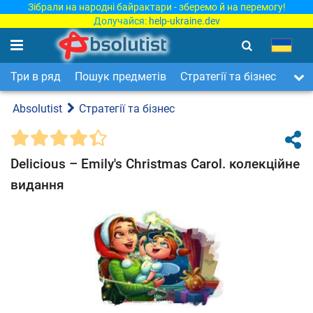
Зібрали на народні байрактари - зберемо й на перемогу!
Долучайся:
help-ukraine.dev
Три в ряд
Пошук предметів
Стратегії та бізнес
Арка
Absolutist
Стратегії та бізнес
Delicious – Emily's Christmas Carol. колекційне
видання