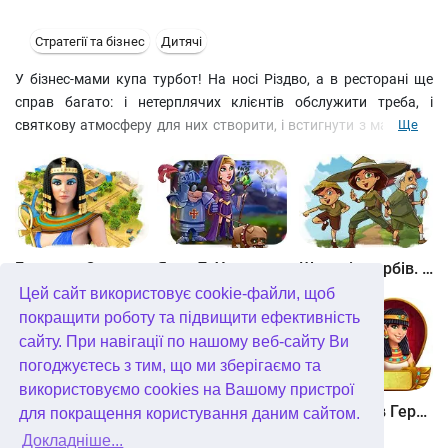
Стратегії та бізнес
Дитячі
У бізнес-мами купа турбот! На носі Різдво, а в ресторані ще
справ багато: і нетерплячих клієнтів обслужити треба, і
святкову атмосферу для них створити, і встигнути з малюком
Ще
Пейдж в сніжки пограти. Допоможіть Емілі прийняти всі
замовлення за відведений час та заробити за пройдені рівні не
лише зірки, а й гроші. На них дбайлива господарка зможе
купити модні аксесуари для свого ресторану, які продовжать
терпіння відвідувачів.
Битва за Єгипет. Місія Клеопатра
Янки 7. У гонитві за чарівним оленем
Шукачі скарбів. Камінь душі
Цей сайт використовує cookie-файли, щоб
покращити роботу та підвищити ефективність
сайту. При навігації по нашому веб-сайту Ви
погоджуєтесь з тим, що ми зберігаємо та
використовуємо cookies на Вашому пристрої
Шукачі скарбів. Сніжна королева. колекційне видання
Алісія Квотермейн 3. Таємниця палаючого золота. колекційне видання
12 подвигів Геракла. Як я зустрів Мегару. колекційне видання
для покращення користування даним сайтом.
Докладніше...