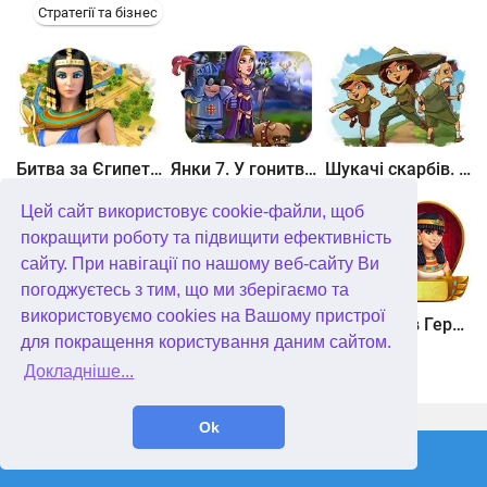
Стратегії та бізнес
Битва за Єгипет. Місія Клеопатра
Янки 7. У гонитві за чарівним оленем
Шукачі скарбів. Камінь душі
Цей сайт використовує cookie-файли, щоб
покращити роботу та підвищити ефективність
сайту. При навігації по нашому веб-сайту Ви
погоджуєтесь з тим, що ми зберігаємо та
використовуємо cookies на Вашому пристрої
Шукачі скарбів. Сніжна королева. колекційне видання
Алісія Квотермейн 3. Таємниця палаючого золота. колекційне видання
12 подвигів Геракла. Як я зустрів Мегару. колекційне видання
для покращення користування даним сайтом.
Докладніше...
WellGames.com
QuData.com
Ok
2026 © Absolutist