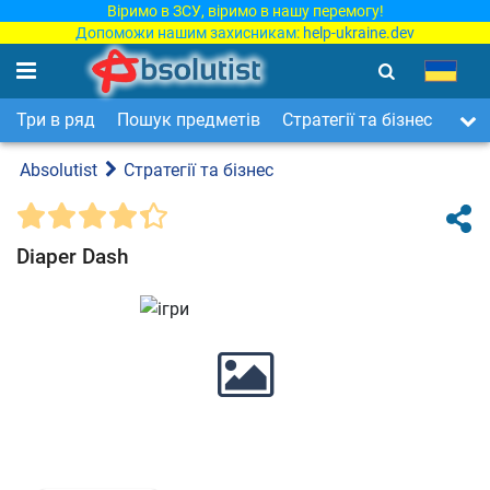
Віримо в ЗСУ, віримо в нашу перемогу!
Допоможи нашим захисникам:
help-ukraine.dev
Три в ряд
Пошук предметів
Стратегії та бізнес
Арка
Absolutist
Стратегії та бізнес
Diaper Dash