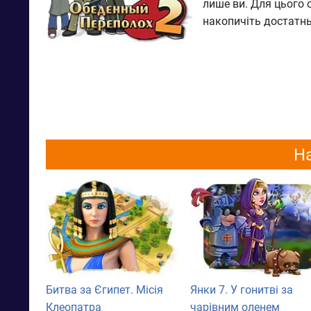
лише ви. Для цього о
накопичіть достатнь
На
Битва за Єгипет. Місія
Янки 7. У гонитві за
Клеопатра
чарівним оленем