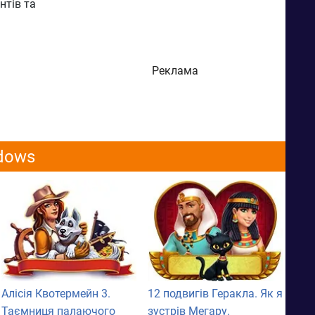
нтів та
Реклама
ndows
Алісія Квотермейн 3.
12 подвигів Геракла. Як я
Таємниця палаючого
зустрів Мегару.