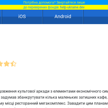
Потрібна допомога? Звертайтеся лише
до перевірених фондів:
help-ukraine.dev
iOS
Android
довження культової аркади з елементами економічного си
т задумав збанкрутувати кілька маленьких затишних кафе,
ому місці ресторанний мегакомплекс. Завадити цим плана