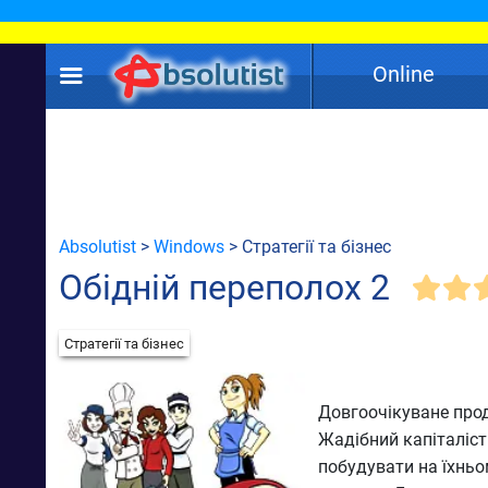
Online
Absolutist
>
Windows
> Стратегії та бізнес
Обідній переполох 2
Стратегії та бізнес
Довгоочікуване про
Жадібний капіталіс
побудувати на їхнь