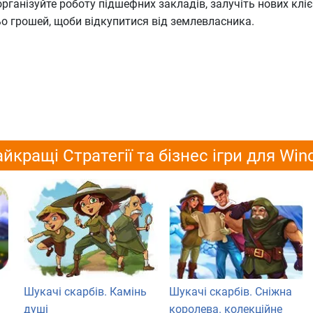
рганізуйте роботу підшефних закладів, залучіть нових кліє
о грошей, щоби відкупитися від землевласника.
йкращі Стратегії та бізнес ігри для Wi
Шукачі скарбів. Камінь
Шукачі скарбів. Сніжна
душі
королева. колекційне