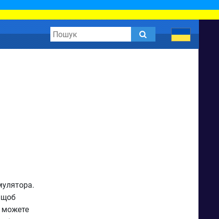
мулятора.
 щоб
м можете