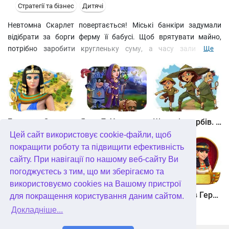
Стратегії та бізнес
Дитячі
Невтомна Скарлет повертається! Міські банкіри задумали
відібрати за борги ферму її бабусі. Щоб врятувати майно,
потрібно заробити кругленьку суму, а часу залишилося
Ще
обмаль – швидше за роботу! Розводьте тварин, збирайте
продукти та вкладайте зароблені гроші у розвиток бізнесу. На
вас чекають 90 непростих рівнів, незвичайний сюжет і
абсолютно непередбачуваний фінал!
Битва за Єгипет. Місія Клеопатра
Янки 7. У гонитві за чарівним оленем
Шукачі скарбів. Камінь душі
Цей сайт використовує cookie-файли, щоб
покращити роботу та підвищити ефективність
сайту. При навігації по нашому веб-сайту Ви
погоджуєтесь з тим, що ми зберігаємо та
використовуємо cookies на Вашому пристрої
Шукачі скарбів. Сніжна королева. колекційне видання
Алісія Квотермейн 3. Таємниця палаючого золота. колекційне видання
12 подвигів Геракла. Як я зустрів Мегару. колекційне видання
для покращення користування даним сайтом.
Докладніше...