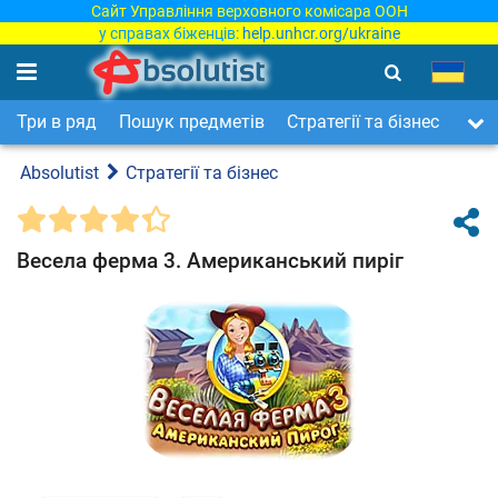
Сайт Управління верховного комісара ООН
у справах біженців:
help.unhcr.org/ukraine
Три в ряд
Пошук предметів
Стратегії та бізнес
Арка
Absolutist
Стратегії та бізнес
Весела ферма 3. Американський пиріг