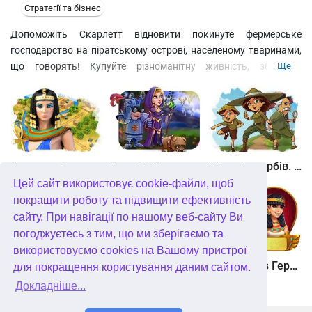
Стратегії та бізнес
Допоможіть Скарлетт відновити покинуте фермерське
господарство на піратському острові, населеному тваринами,
що говорять! Купуйте різноманітну живність, збирайте
Ще
продукти, переробляйте їх у делікатеси та продавайте з
вигодою для себе! Величезна кількість бонусів і покращень
роблять гру ще динамічнішою і веселішою, а кумедні діалоги
головних героїв і чудова графіка змусять повірити, що все
відбувається насправді!
Битва за Єгипет. Місія Клеопатра
Янки 7. У гонитві за чарівним оленем
Шукачі скарбів. Камінь душі
Цей сайт використовує cookie-файли, щоб
покращити роботу та підвищити ефективність
сайту. При навігації по нашому веб-сайту Ви
погоджуєтесь з тим, що ми зберігаємо та
використовуємо cookies на Вашому пристрої
Шукачі скарбів. Сніжна королева. колекційне видання
Алісія Квотермейн 3. Таємниця палаючого золота. колекційне видання
12 подвигів Геракла. Як я зустрів Мегару. колекційне видання
для покращення користування даним сайтом.
Докладніше...