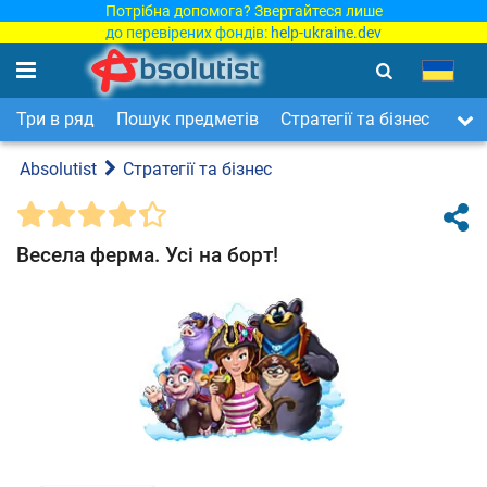
Потрібна допомога? Звертайтеся лише
до перевірених фондів:
help-ukraine.dev
Три в ряд
Пошук предметів
Стратегії та бізнес
Арка
Absolutist
Стратегії та бізнес
Весела ферма. Усі на борт!