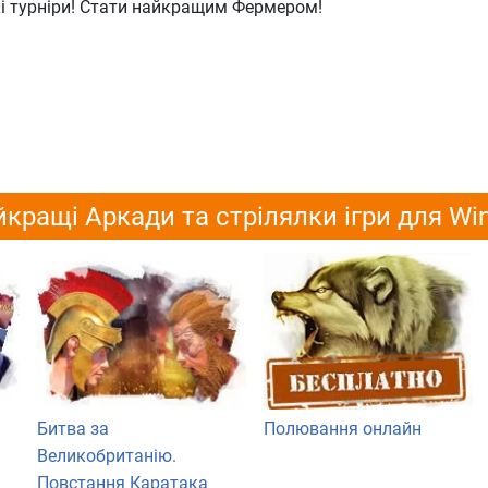
і турніри! Стати найкращим Фермером!
кращі Аркади та стрілялки ігри для W
Битва за
Полювання онлайн
Великобританію.
Повстання Каратака