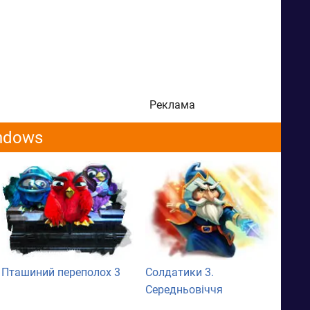
Реклама
indows
Пташиний переполох 3
Солдатики 3.
Середньовіччя