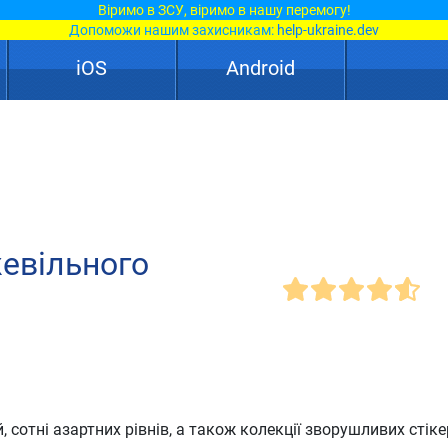
Віримо в ЗСУ, віримо в нашу перемогу!
Допоможи нашим захисникам:
help-ukraine.dev
iOS
Android
жевільного
 сотні азартних рівнів, а також колекції зворушливих стіке