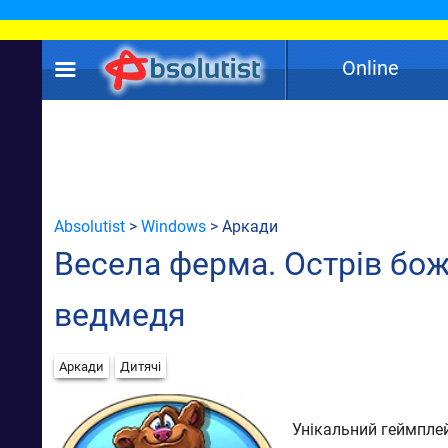
Online
Absolutist
>
Windows
> Аркади
Весела ферма. Острів бо
ведмедя
Аркади
Дитячі
Унікальний геймплей,