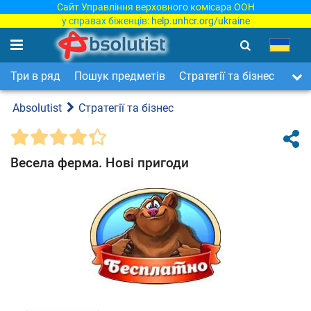
Сайт Управління верховного комісара ООН
у справах біженців:
help.unhcr.org/ukraine
Три в ряд
Пошук предметів
Стратегії та бізнес
Арка
Absolutist
Стратегії та бізнес
Весела ферма. Нові пригоди