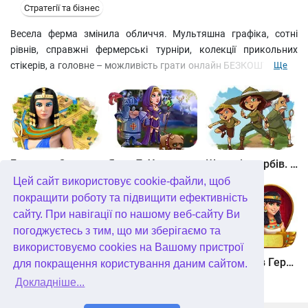
Стратегії та бізнес
Весела ферма змінила обличчя. Мультяшна графіка, сотні
рівнів, справжні фермерські турніри, колекції прикольних
стікерів, а головне – можливість грати онлайн БЕЗКОШТОВНО!
Ще
Приєднуйся!
Битва за Єгипет. Місія Клеопатра
Янки 7. У гонитві за чарівним оленем
Шукачі скарбів. Камінь душі
Цей сайт використовує cookie-файли, щоб
покращити роботу та підвищити ефективність
сайту. При навігації по нашому веб-сайту Ви
погоджуєтесь з тим, що ми зберігаємо та
використовуємо cookies на Вашому пристрої
Шукачі скарбів. Сніжна королева. колекційне видання
Алісія Квотермейн 3. Таємниця палаючого золота. колекційне видання
12 подвигів Геракла. Як я зустрів Мегару. колекційне видання
для покращення користування даним сайтом.
Докладніше...