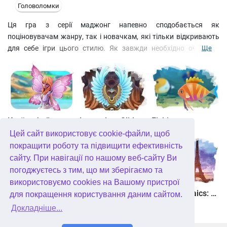
Головоломки
Ця гра з серії маджонг напевно сподобається як
поціновувачам жанру, так і новачкам, які тільки відкривають
для себе ігри цього стилю. Як завжди необхідно очистити
Ще
ігрове поле від фішок, попарно їх прибираючи. Але на відміну
від класичного маджонга, тут є спеціальні фішки, прибравши
які ви отримуєте пораду від східних мудреців з вчення фен-шуй.
Чим більше таких пар ви приберете з ігрового поля, тим більше
порад ви отримаєте. Їх у будь-який момент можна подивитися
в Залі фен-шуй. Три варіанти проходження – Шлях мудреця,
Країна фей
Legendary Slide
Fishjong
Шлях Будди, Шлях дії, приємне звукове оформлення,
Цей сайт використовує cookie-файли, щоб
фантастично красиві краєвиди на задньому плані – все це
покращити роботу та підвищити ефективність
Фен-шуй маджонг! Грайте та насолоджуйтесь!
сайту. При навігації по нашому веб-сайту Ви
погоджуєтесь з тим, що ми зберігаємо та
використовуємо cookies на Вашому пристрої
Квадріум
Пас'янс Білосніжка. Зачароване королівство
Travel Mosaics: A Paris Tour
для покращення користування даним сайтом.
Докладніше...