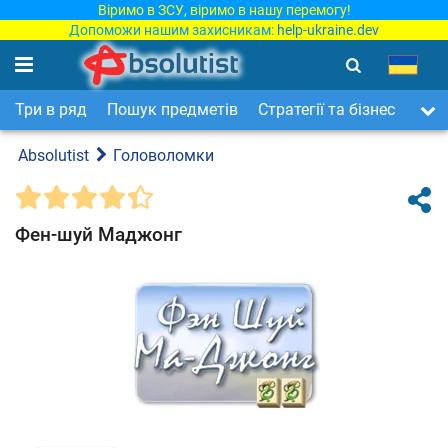
Віримо в ЗСУ, віримо в нашу перемогу!
Допоможи нашим захисникам:
help-ukraine.dev
Три в ряд
Пошук предметів
Стратегії та бізнес
Арка
Absolutist
Головоломки
Фен-шуй Маджонг