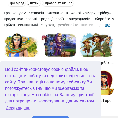
Три в ряд
Дитячі
Стратегії та бізнес
Гра Фішдом Хелловін виконана в жанрі «зібери трійку» і
продовжує славні традиції своїх попередників. Збирайте у
трійки симпатичні фігурки, розбивайте плитки під ними,
Ще
отримуйте бонуси за найвдаліші комбінації. Бонуси
допоможуть вам пройти рівень за відведений на цей час. Чим
швидше ви закінчите рівень, тим більше грошей отримаєте. А
на виручені гроші ви зможете прикрасити ваші віртуальні
акваріуми неймовірно.
Битва за Єгипет. Місія Клеопатра
Янки 7. У гонитві за чарівним оленем
Шукачі скарбів. Камінь душі
Цей сайт використовує cookie-файли, щоб
покращити роботу та підвищити ефективність
сайту. При навігації по нашому веб-сайту Ви
погоджуєтесь з тим, що ми зберігаємо та
використовуємо cookies на Вашому пристрої
Шукачі скарбів. Сніжна королева. колекційне видання
Алісія Квотермейн 3. Таємниця палаючого золота. колекційне видання
12 подвигів Геракла. Як я зустрів Мегару. колекційне видання
для покращення користування даним сайтом.
Докладніше...