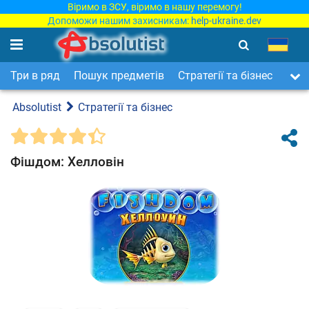
Віримо в ЗСУ, віримо в нашу перемогу!
Допоможи нашим захисникам:
help-ukraine.dev
Три в ряд
Пошук предметів
Стратегії та бізнес
Арка
Absolutist
Стратегії та бізнес
Фішдом: Хелловін