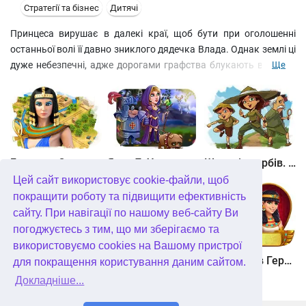
Стратегії та бізнес
Дитячі
Принцеса вирушає в далекі краї, щоб бути при оголошенні
останньої волі її давно зниклого дядечка Влада. Однак землі ці
дуже небезпечні, адже дорогами графства блукають вампіри,
Ще
зомбі та перевертні. У цій стратегії на вас чекають десятки
рівнів, захоплюючий сюжет і особлива атмосфера, адже не
дарма ж вихід цієї бізнес гри припав на Хелловін. Вирощуйте
гарбузи, відлякуйте примар і розумно витрачайте ресурси, щоб
пройти всі рівні. Допоможіть принцесі зняти прокляття і
знайти дядечка.
Битва за Єгипет. Місія Клеопатра
Янки 7. У гонитві за чарівним оленем
Шукачі скарбів. Камінь душі
Цей сайт використовує cookie-файли, щоб
покращити роботу та підвищити ефективність
сайту. При навігації по нашому веб-сайту Ви
погоджуєтесь з тим, що ми зберігаємо та
використовуємо cookies на Вашому пристрої
Шукачі скарбів. Сніжна королева. колекційне видання
Алісія Квотермейн 3. Таємниця палаючого золота. колекційне видання
12 подвигів Геракла. Як я зустрів Мегару. колекційне видання
для покращення користування даним сайтом.
Докладніше...