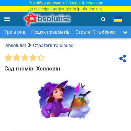
Потрібна допомога? Звертайтеся лише
до перевірених фондів:
help-ukraine.dev
Три в ряд
Пошук предметів
Стратегії та бізнес
Арка
Absolutist
Стратегії та бізнес
Сад гномів. Хелловін