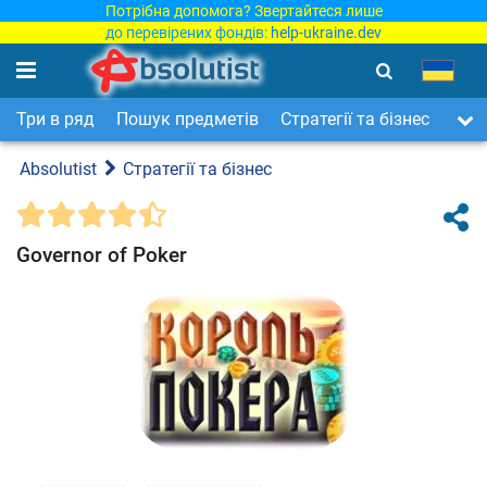
Потрібна допомога? Звертайтеся лише
до перевірених фондів:
help-ukraine.dev
Три в ряд
Пошук предметів
Стратегії та бізнес
Арка
Absolutist
Стратегії та бізнес
Governor of Poker