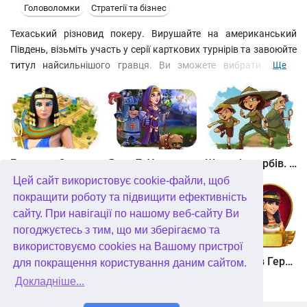
Головоломки
Стратегії та бізнес
Техаський різновид покеру. Вирушайте на американський
Південь, візьміть участь у серії карткових турнірів та завоюйте
титул найсильнішого гравця. Ви зможете вибрати рівень
Ще
складності гри, спробувати щастя в чемпіонаті покеру і
закритій зустрічі, де на кон виставляються фантастичні суми.
Спіймайте за хвіст свій успіх, станьте власником цілої імперії
розваг!
Битва за Єгипет. Місія Клеопатра
Янки 7. У гонитві за чарівним оленем
Шукачі скарбів. Камінь душі
Цей сайт використовує cookie-файли, щоб
покращити роботу та підвищити ефективність
сайту. При навігації по нашому веб-сайту Ви
погоджуєтесь з тим, що ми зберігаємо та
використовуємо cookies на Вашому пристрої
Шукачі скарбів. Сніжна королева. колекційне видання
Алісія Квотермейн 3. Таємниця палаючого золота. колекційне видання
12 подвигів Геракла. Як я зустрів Мегару. колекційне видання
для покращення користування даним сайтом.
Докладніше...