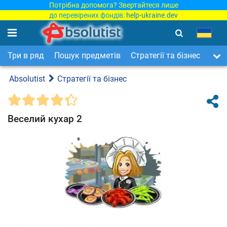
Потрібна допомога? Звертайтеся лише
до перевірених фондів:
help-ukraine.dev
Три в ряд
Пошук предметів
Стратегії та бізнес
Арка
Absolutist
Стратегії та бізнес
Веселий кухар 2