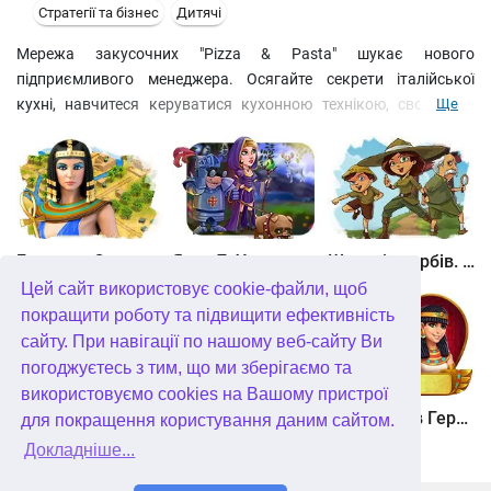
Стратегії та бізнес
Дитячі
Мережа закусочних "Pizza & Pasta" шукає нового
підприємливого менеджера. Осягайте секрети італійської
кухні, навчитеся керуватися кухонною технікою, своєчасно
Ще
обслуговуйте клієнтів і поставте на ноги ваш затишний
ресторанчик. Заробляйте монети та зірочки, купуйте
покращення та подорожуйте по всьому світу, щоб освоїти
національні страви інших країн. На вас чекає Італія, Японія,
США і навіть місце шеф-кухаря у найкращому ресторані
Парижа!
Битва за Єгипет. Місія Клеопатра
Янки 7. У гонитві за чарівним оленем
Шукачі скарбів. Камінь душі
Цей сайт використовує cookie-файли, щоб
покращити роботу та підвищити ефективність
сайту. При навігації по нашому веб-сайту Ви
погоджуєтесь з тим, що ми зберігаємо та
використовуємо cookies на Вашому пристрої
Шукачі скарбів. Сніжна королева. колекційне видання
Алісія Квотермейн 3. Таємниця палаючого золота. колекційне видання
12 подвигів Геракла. Як я зустрів Мегару. колекційне видання
для покращення користування даним сайтом.
Докладніше...