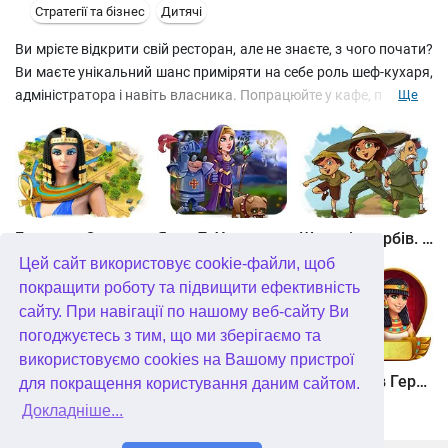
Стратегії та бізнес
Дитячі
Ви мрієте відкрити свій ресторан, але не знаєте, з чого почати?
Ви маєте унікальний шанс приміряти на себе роль шеф-кухаря,
адміністратора і навіть власника. Попрацюйте у кафе, піцерії чи
Ще
мексиканському ресторані. Вивчіть меню, подумайте над
іміджем закладу, розробіть маркетингову кампанію.
Дізнайтеся, як залучити більше відвідувачів та відкрити
респектабельний ресторан, потрапити до якого можна буде
лише за записом.
Скачати безкоштовно Веселий кухар 3
Битва за Єгипет. Місія Клеопатра
Янки 7. У гонитві за чарівним оленем
Шукачі скарбів. Камінь душі
Цей сайт використовує cookie-файли, щоб
покращити роботу та підвищити ефективність
сайту. При навігації по нашому веб-сайту Ви
погоджуєтесь з тим, що ми зберігаємо та
використовуємо cookies на Вашому пристрої
Шукачі скарбів. Сніжна королева. колекційне видання
Алісія Квотермейн 3. Таємниця палаючого золота. колекційне видання
12 подвигів Геракла. Як я зустрів Мегару. колекційне видання
для покращення користування даним сайтом.
Докладніше...