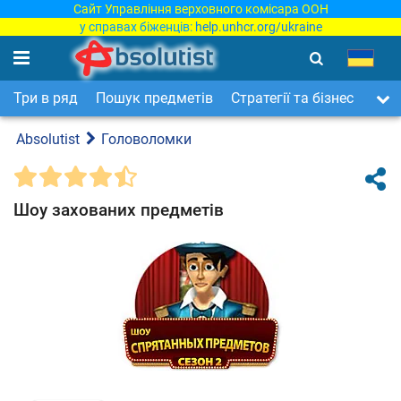
Сайт Управління верховного комісара ООН
у справах біженців:
help.unhcr.org/ukraine
Три в ряд
Пошук предметів
Стратегії та бізнес
Арка
Absolutist
Головоломки
Шоу захованих предметів