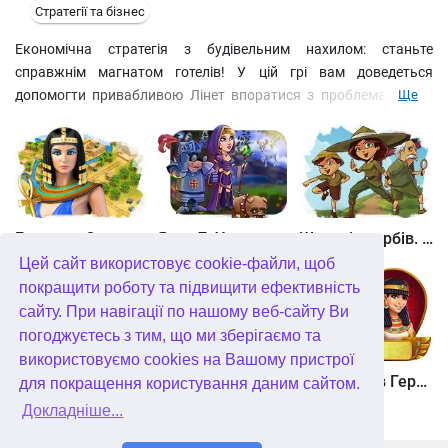
Стратегії та бізнес
Економічна стратегія з будівельним нахилом: станьте
справжнім магнатом готелів! У цій грі вам доведеться
допомогти привабливою Лінет впоратися з проблемами, що
Ще
навалилися на неї, і привести компанію Golden до успіху і
процвітання. Наймайте робітників, закуповуйте матеріали,
розширюйте зони впливу та витісняйте конкурентів. У світі
будівельного бізнесу нудьгувати не доводиться! На вас чекає
захоплюючий ігровий процес та безліч захоплюючих завдань.
Битва за Єгипет. Місія Клеопатра
Янки 7. У гонитві за чарівним оленем
Шукачі скарбів. Камінь душі
Цей сайт використовує cookie-файли, щоб
покращити роботу та підвищити ефективність
сайту. При навігації по нашому веб-сайту Ви
погоджуєтесь з тим, що ми зберігаємо та
використовуємо cookies на Вашому пристрої
Шукачі скарбів. Сніжна королева. колекційне видання
Алісія Квотермейн 3. Таємниця палаючого золота. колекційне видання
12 подвигів Геракла. Як я зустрів Мегару. колекційне видання
для покращення користування даним сайтом.
Докладніше...