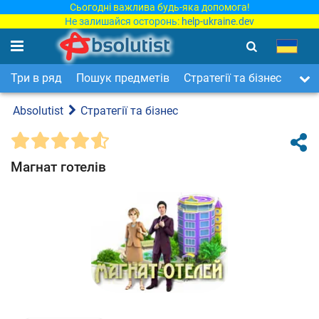
Сьогодні важлива будь-яка допомога!
Не залишайся осторонь:
help-ukraine.dev
Три в ряд
Пошук предметів
Стратегії та бізнес
Арка
Absolutist
Стратегії та бізнес
Магнат готелів