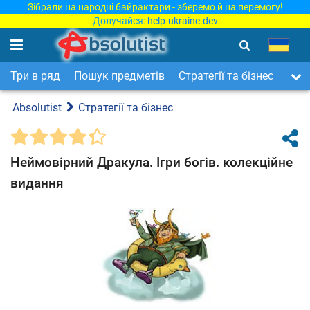
Зібрали на народні байрактари - зберемо й на перемогу!
Долучайся:
help-ukraine.dev
Три в ряд
Пошук предметів
Стратегії та бізнес
Арка
Absolutist
Стратегії та бізнес
Неймовірний Дракула. Ігри богів. колекційне
видання