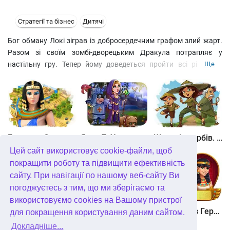
Стратегії та бізнес
Дитячі
Бог обману Локі зіграв із добросердечним графом злий жарт.
Разом зі своїм зомбі-дворецьким Дракула потрапляє у
настільну гру. Тепер йому доведеться пройти всі рівні цієї
Ще
стратегії, щоб знайти вихід у реальний світ. Виконуйте
завдання персонажів і знаходите відповіді на складні загадки у
новій серії улюбленої гри про графа Дракула.
Битва за Єгипет. Місія Клеопатра
Янки 7. У гонитві за чарівним оленем
Шукачі скарбів. Камінь душі
Цей сайт використовує cookie-файли, щоб
покращити роботу та підвищити ефективність
сайту. При навігації по нашому веб-сайту Ви
погоджуєтесь з тим, що ми зберігаємо та
використовуємо cookies на Вашому пристрої
Шукачі скарбів. Сніжна королева. колекційне видання
Алісія Квотермейн 3. Таємниця палаючого золота. колекційне видання
12 подвигів Геракла. Як я зустрів Мегару. колекційне видання
для покращення користування даним сайтом.
Докладніше...