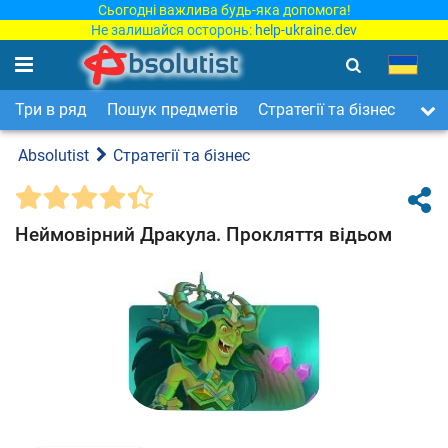
Сьогодні важлива будь-яка допомога!
Не залишайся осторонь:
help-ukraine.dev
Три в ряд
Пошук предметів
Стратегії та бізнес
Арка
Absolutist
Стратегії та бізнес
Неймовірний Дракула. Прокляття відьом