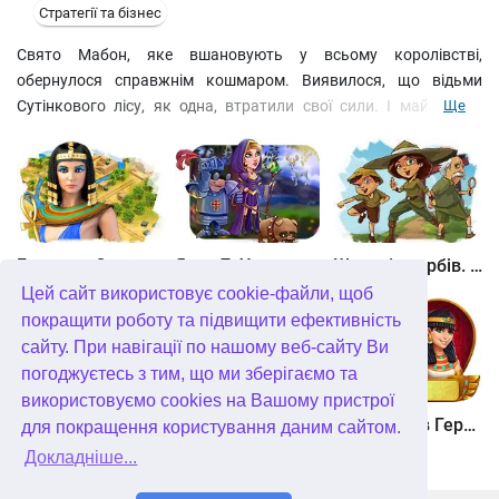
Стратегії та бізнес
Свято Мабон, яке вшановують у всьому королівстві,
обернулося справжнім кошмаром. Виявилося, що відьми
Сутінкового лісу, як одна, втратили свої сили. І майбутнє і
Ще
відьом, і всіх чарівних істот під питанням. Тільки граф Дракула
зможе розібратися в причинах катастрофи і зробити так, щоб
джерело чарівництва повернулося на своє місце у Сутінковому
лісі. Допоможуть йому в цьому старі знайомі: дружина
Елізабет, Принцеса, Франкенштейн та багато інших.
Битва за Єгипет. Місія Клеопатра
Янки 7. У гонитві за чарівним оленем
Шукачі скарбів. Камінь душі
Цей сайт використовує cookie-файли, щоб
покращити роботу та підвищити ефективність
сайту. При навігації по нашому веб-сайту Ви
погоджуєтесь з тим, що ми зберігаємо та
використовуємо cookies на Вашому пристрої
Шукачі скарбів. Сніжна королева. колекційне видання
Алісія Квотермейн 3. Таємниця палаючого золота. колекційне видання
12 подвигів Геракла. Як я зустрів Мегару. колекційне видання
для покращення користування даним сайтом.
Докладніше...