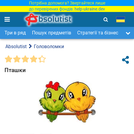
Потрібна допомога? Звертайтеся лише
до перевірених фондів:
help-ukraine.dev
Три в ряд
Пошук предметів
Стратегії та бізнес
Арка
Absolutist
Головоломки
Пташки