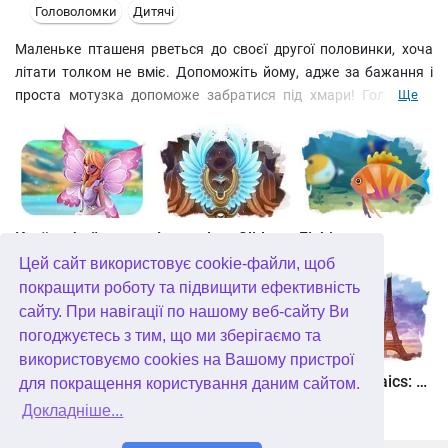
Головоломки
Дитячі
Маленьке пташеня рветься до своєї другої половинки, хоча
літати толком не вміє. Допоможіть йому, адже за бажання і
проста мотузка допоможе забратися під хмари! Головне –
Ще
добре відштовхнутися і стрибнути у потрібному напрямку. А
ходів тут багато, як і перешкод: і у вигляді млинів, і у вигляді
злих хмар, і у вигляді безвихідь. Та ще й темні зірки по дорозі
трапляються. У такій небезпечній справі важливою є точність,
інакше все доведеться починати спочатку.
Країна фей
Legendary Slide
Fishjong
Цей сайт використовує cookie-файли, щоб
покращити роботу та підвищити ефективність
сайту. При навігації по нашому веб-сайту Ви
погоджуєтесь з тим, що ми зберігаємо та
використовуємо cookies на Вашому пристрої
Квадріум
Пас'янс Білосніжка. Зачароване королівство
Travel Mosaics: A Paris Tour
для покращення користування даним сайтом.
Докладніше...