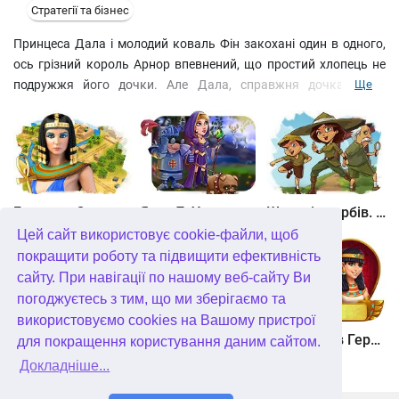
Стратегії та бізнес
Принцеса Дала і молодий коваль Фін закохані один в одного,
ось грізний король Арнор впевнений, що простий хлопець не
подружжя його дочки. Але Дала, справжня дочка свого
Ще
батька, аж ніяк не збирається виходити заміж за вказівкою
батька. Не в силах упоратися з нею, Арнор вирішує
влаштувати змагання, щоб віддати півцарства і руку
прекрасної принцеси достойному витязю. Допоможіть Фінну
відновити мости, зібрати податки та запастися ресурсами,
керуючи ватагою найманих робітників у захоплюючій грі
Битва за Єгипет. Місія Клеопатра
Янки 7. У гонитві за чарівним оленем
Шукачі скарбів. Камінь душі
жанру бізнес.
Цей сайт використовує cookie-файли, щоб
покращити роботу та підвищити ефективність
сайту. При навігації по нашому веб-сайту Ви
погоджуєтесь з тим, що ми зберігаємо та
використовуємо cookies на Вашому пристрої
Шукачі скарбів. Сніжна королева. колекційне видання
Алісія Квотермейн 3. Таємниця палаючого золота. колекційне видання
12 подвигів Геракла. Як я зустрів Мегару. колекційне видання
для покращення користування даним сайтом.
Докладніше...