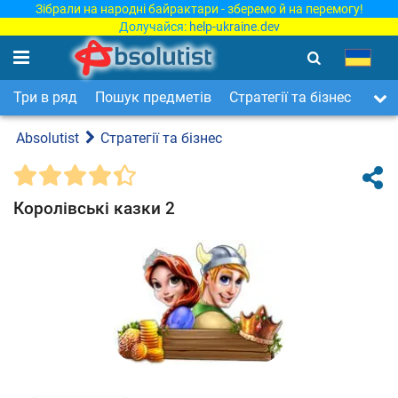
Зібрали на народні байрактари - зберемо й на перемогу!
Долучайся:
help-ukraine.dev
Три в ряд
Пошук предметів
Стратегії та бізнес
Арка
Absolutist
Стратегії та бізнес
Королівські казки 2