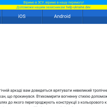
Віримо в ЗСУ, віримо в нашу перемогу!
Допоможи нашим захисникам:
help-ukraine.dev
iOS
Android
огічній аркаді вам доведеться врятувати невеликий тропічни
кан, що прокинувся. Втихомирити вогненну стихію допомо
шлях до якого перегороджують конструкції з кольорового к