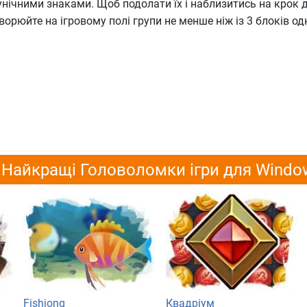
унічними знаками. Щоб подолати їх і наблизитись на крок 
ворюйте на ігровому полі групи не менше ніж із 3 блоків од
Найкращі Головоломки ігри для Windo
Fishjong
Квадріум