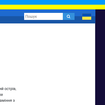
й острів,
же
аміння з