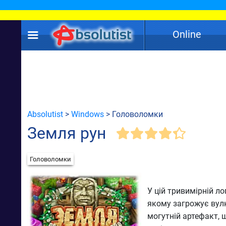
Online
Absolutist
>
Windows
> Головоломки
Земля рун
Головоломки
У цій тривимірній л
якому загрожує вул
могутній артефакт, 