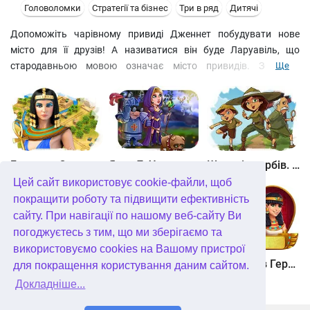
Головоломки
Стратегії та бізнес
Три в ряд
Дитячі
Допоможіть чарівному привиді Дженнет побудувати нове
місто для її друзів! А називатися він буде Ларуавіль, що
стародавньою мовою означає місто привидів. Збудуйте
Ще
бібліотеку, млин, житлові будинки, фабрику, яка вироблятиме
корисні речі. І не турбуйтесь про фінанси! Ви легко заробите
гроші на ігровому полі: складайте в ряд однакові фішки,
збирайте золоті монети та отримуйте бонуси за гарну гру!
Битва за Єгипет. Місія Клеопатра
Янки 7. У гонитві за чарівним оленем
Шукачі скарбів. Камінь душі
Цей сайт використовує cookie-файли, щоб
покращити роботу та підвищити ефективність
сайту. При навігації по нашому веб-сайту Ви
погоджуєтесь з тим, що ми зберігаємо та
використовуємо cookies на Вашому пристрої
Шукачі скарбів. Сніжна королева. колекційне видання
Алісія Квотермейн 3. Таємниця палаючого золота. колекційне видання
12 подвигів Геракла. Як я зустрів Мегару. колекційне видання
для покращення користування даним сайтом.
Докладніше...