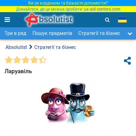
Ви за кордоном та бажаєте допомогти?
Дізнайтеся, де це можна зробити:
ua-aid-centers.com
Три в ряд
Пошук предметів
Стратегії та бізнес
Арка
Absolutist
Стратегії та бізнес
Ларуавіль