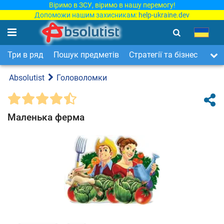
Віримо в ЗСУ, віримо в нашу перемогу!
Допоможи нашим захисникам:
help-ukraine.dev
Три в ряд
Пошук предметів
Стратегії та бізнес
Арка
Absolutist
Головоломки
Маленька ферма