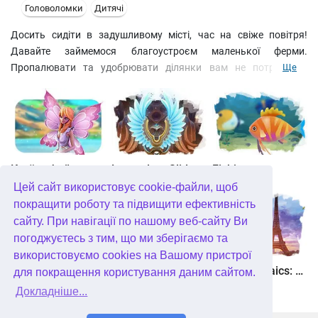
Головоломки
Дитячі
Досить сидіти в задушливому місті, час на свіже повітря!
Давайте займемося благоустроєм маленької ферми.
Пропалювати та удобрювати ділянки вам не потрібно –
Ще
встигайте вчасно поливати свою ділянку, тоді врожай вас
приємно порадує. Щоб зібрати овочі, достатньо виділити
мишкою прямокутник із однаковими фішками по кутах.
Розв'яжіть головоломки і пройдіть захоплюючі рівні. Стати
городнім олігархом!
Країна фей
Legendary Slide
Fishjong
Цей сайт використовує cookie-файли, щоб
покращити роботу та підвищити ефективність
сайту. При навігації по нашому веб-сайту Ви
погоджуєтесь з тим, що ми зберігаємо та
використовуємо cookies на Вашому пристрої
Квадріум
Пас'янс Білосніжка. Зачароване королівство
Travel Mosaics: A Paris Tour
для покращення користування даним сайтом.
Докладніше...