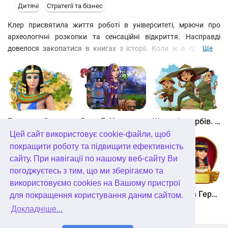
Дитячі
Стратегії та бізнес
Клер присвятила життя роботі в університеті, мріючи про
археологічні розкопки та сенсаційні відкриття. Насправді
довелося закопатися в книгах з історії. Коли ж в одному з
Ще
запорошених томів дівчина знаходить карту скарбів племені
Тонаков, то не сумніваючись ні хвилини вирушає в експедицію
з невеликою групою вчених. Разом їм належить пробиратися
через джунглі та пустелі, відновлювати зруйновані статуї та
позбавлятися давніх прокльонів. Ах так, і зберегти безцінні
наукові відкриття від менш чесних шукачів скарбів…
Битва за Єгипет. Місія Клеопатра
Янки 7. У гонитві за чарівним оленем
Шукачі скарбів. Камінь душі
Цей сайт використовує cookie-файли, щоб
покращити роботу та підвищити ефективність
сайту. При навігації по нашому веб-сайту Ви
погоджуєтесь з тим, що ми зберігаємо та
використовуємо cookies на Вашому пристрої
Шукачі скарбів. Сніжна королева. колекційне видання
Алісія Квотермейн 3. Таємниця палаючого золота. колекційне видання
12 подвигів Геракла. Як я зустрів Мегару. колекційне видання
для покращення користування даним сайтом.
Докладніше...