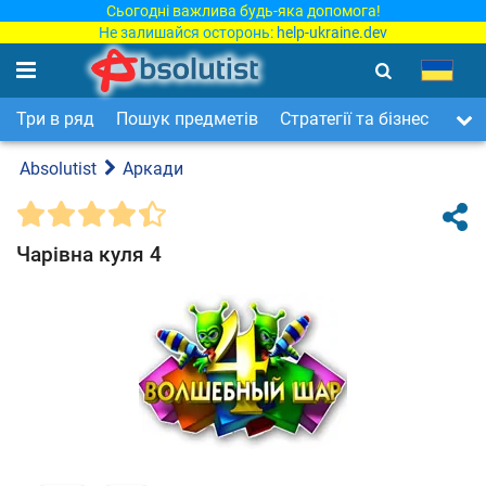
Сьогодні важлива будь-яка допомога!
Не залишайся осторонь:
help-ukraine.dev
Три в ряд
Пошук предметів
Стратегії та бізнес
Арка
Absolutist
Аркади
Чарівна куля 4