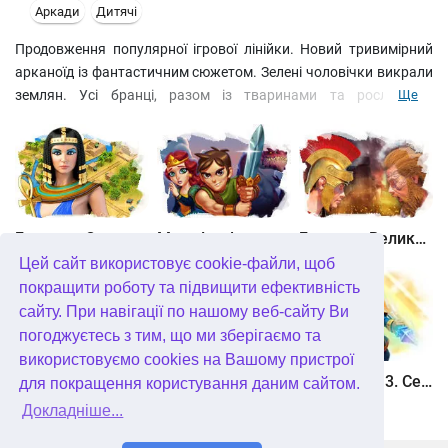
Аркади
Дитячі
Продовження популярної ігрової лінійки. Новий тривимірний
арканоїд із фантастичним сюжетом. Зелені чоловічки викрали
землян. Усі бранці, разом із тваринами та рослинами,
Ще
перенеслися за багато мільйонів кілометрів від рідного дому.
Використовуйте Чарівну Кулю Відносності, щоб повернути
людей на Землю. Пройдіть більше сотні захоплюючих рівнів та
здолайте в чесному поєдинку ватажка лиходіїв!
Битва за Єгипет. Місія Клеопатра
Maze Lord
Битва за Великобританію. Повстання Каратака
Цей сайт використовує cookie-файли, щоб
покращити роботу та підвищити ефективність
сайту. При навігації по нашому веб-сайту Ви
погоджуєтесь з тим, що ми зберігаємо та
використовуємо cookies на Вашому пристрої
Полювання онлайн
Пташиний переполох 3
Солдатики 3. Середньовіччя
для покращення користування даним сайтом.
Докладніше...