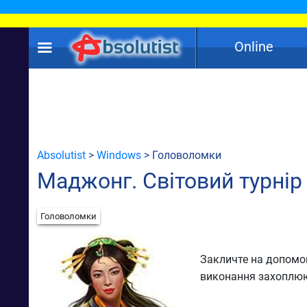
Online
Absolutist
>
Windows
> Головоломки
Маджонг. Світовий турнір
Головоломки
Закличте на допомог
виконання захоплюю