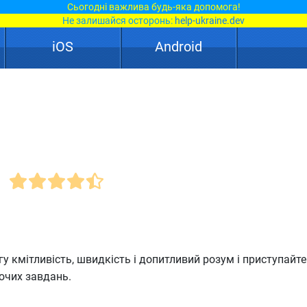
Сьогодні важлива будь-яка допомога!
Не залишайся осторонь:
help-ukraine.dev
iOS
Android
у кмітливість, швидкість і допитливий розум і приступайте
чих завдань.