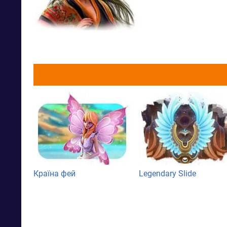
Країна фей
Legendary Slide