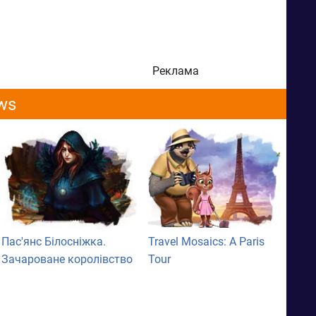
Реклама
ws
Пас'янс Білосніжка.
Travel Mosaics: A Paris
Зачароване королівство
Tour