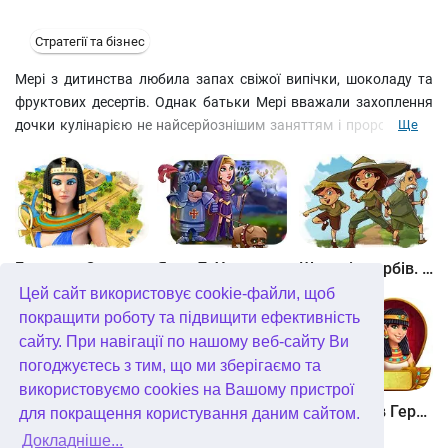
Стратегії та бізнес
Мері з дитинства любила запах свіжої випічки, шоколаду та
фруктових десертів. Однак батьки Мері вважали захоплення
дочки кулінарією не найсерйознішим заняттям і пророкували
Ще
їй кар'єру юриста. Але чи варто відмовлятися від своєї мрії,
якщо є можливість її здійснити? Допоможіть нашій героїні
отримати безцінний досвід у престижних ресторанах Карлоса,
Софі та Луїджі, обслуговуючи клієнтів за обмежений час та
вдосконалюючи кулінарну майстерність.
Битва за Єгипет. Місія Клеопатра
Янки 7. У гонитві за чарівним оленем
Шукачі скарбів. Камінь душі
Цей сайт використовує cookie-файли, щоб
покращити роботу та підвищити ефективність
сайту. При навігації по нашому веб-сайту Ви
погоджуєтесь з тим, що ми зберігаємо та
використовуємо cookies на Вашому пристрої
Шукачі скарбів. Сніжна королева. колекційне видання
Алісія Квотермейн 3. Таємниця палаючого золота. колекційне видання
12 подвигів Геракла. Як я зустрів Мегару. колекційне видання
для покращення користування даним сайтом.
Докладніше...