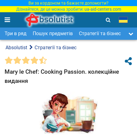
Ви за кордоном та бажаєте допомогти?
Дізнайтеся, де це можна зробити:
ua-aid-centers.com
Три в ряд
Пошук предметів
Стратегії та бізнес
Арка
Absolutist
Стратегії та бізнес
Mary le Chef: Cooking Passion. колекційне
видання