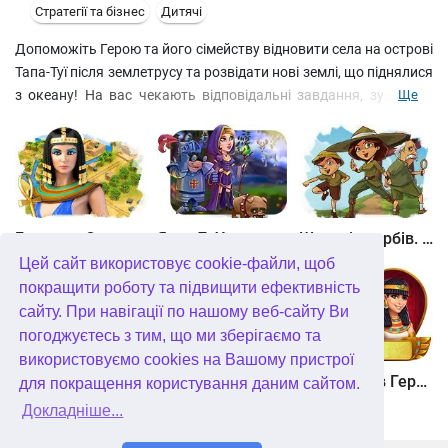
Стратегії та бізнес
Дитячі
Допоможіть Герою та його сімейству відновити села на острові
Тапа-Туї після землетрусу та розвідати нові землі, що піднялися
з океану! На вас чекають відповідальні завдання, зустрічі з
Ще
небаченими істотами, битви з підступними та небезпечними
ворогами та безліч інших пригод. Розвивайте свого персонажа,
збирайте колекцію артефактів та поповнюйте скарбничку
досягнень – Терра Інкогніта чекає на своїх підкорювачів та
першопрохідців!
Битва за Єгипет. Місія Клеопатра
Янки 7. У гонитві за чарівним оленем
Шукачі скарбів. Камінь душі
Цей сайт використовує cookie-файли, щоб
покращити роботу та підвищити ефективність
сайту. При навігації по нашому веб-сайту Ви
погоджуєтесь з тим, що ми зберігаємо та
використовуємо cookies на Вашому пристрої
Шукачі скарбів. Сніжна королева. колекційне видання
Алісія Квотермейн 3. Таємниця палаючого золота. колекційне видання
12 подвигів Геракла. Як я зустрів Мегару. колекційне видання
для покращення користування даним сайтом.
Докладніше...