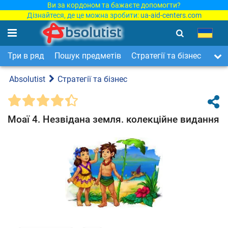
Ви за кордоном та бажаєте допомогти?
Дізнайтеся, де це можна зробити:
ua-aid-centers.com
Три в ряд
Пошук предметів
Стратегії та бізнес
Арка
Absolutist
Стратегії та бізнес
Моаї 4. Незвідана земля. колекційне видання