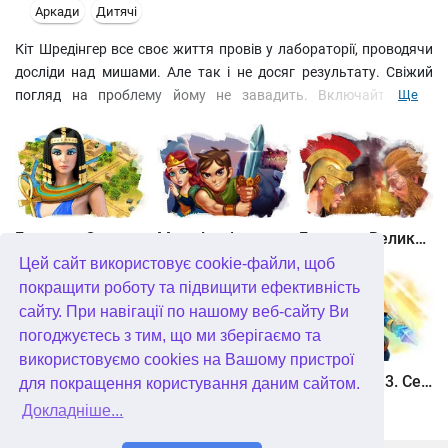
Аркади
Дитячі
Кіт Шредінгер все своє життя провів у лабораторії, проводячи
досліди над мишами. Але так і не досяг результату. Свіжий
погляд на проблему йому не завадить. Включайтесь до
Ще
експерименту. Ваше завдання – провести мишей до шматочка
сиру, зберігши їм життя та зібравши на шляху кілька об'єктів. А
шлях звивистий і небезпечний: якщо не падіння з висоти, то
піддослідний може стати жертвою пацюка. Використовуйте
запропоновані ігрові можливості з розумом.
Битва за Єгипет. Місія Клеопатра
Maze Lord
Битва за Великобританію. Повстання Каратака
Цей сайт використовує cookie-файли, щоб
покращити роботу та підвищити ефективність
сайту. При навігації по нашому веб-сайту Ви
погоджуєтесь з тим, що ми зберігаємо та
використовуємо cookies на Вашому пристрої
Полювання онлайн
Пташиний переполох 3
Солдатики 3. Середньовіччя
для покращення користування даним сайтом.
Докладніше...