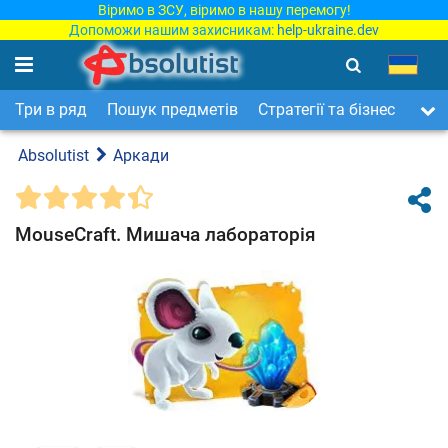
Віримо в ЗСУ, віримо в нашу перемогу!
Допоможи нашим захисникам:
help-ukraine.dev
Три в ряд
Пошук предметів
Стратегії та бізнес
Арка
Absolutist
Аркади
MouseCraft. Мишача лабораторія