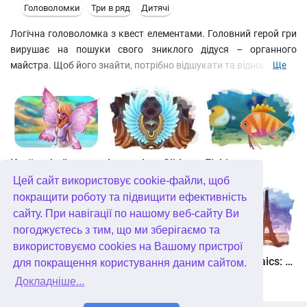
Головоломки
Три в ряд
Дитячі
Логічна головоломка з квест елементами. Головний герой гри
вирушає на пошуки свого зниклого дідуся – органного
майстра. Щоб його знайти, потрібно відшукати та відновити всі
Ще
старовинні креслення, відремонтувати музичні скриньки та
зібрати з окремих геометричних фігур чарівні мелодії. В
нагороду ви отримаєте золоті шедеври класичної музики,
твори Моцарта та Баха, Бородіна та Чайковського.
Країна фей
Legendary Slide
Fishjong
Цей сайт використовує cookie-файли, щоб
покращити роботу та підвищити ефективність
сайту. При навігації по нашому веб-сайту Ви
погоджуєтесь з тим, що ми зберігаємо та
використовуємо cookies на Вашому пристрої
Квадріум
Пас'янс Білосніжка. Зачароване королівство
Travel Mosaics: A Paris Tour
для покращення користування даним сайтом.
Докладніше...