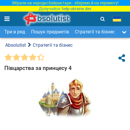
Зібрали на народні байрактари - зберемо й на перемогу!
Долучайся:
help-ukraine.dev
Три в ряд
Пошук предметів
Стратегії та бізнес
Арка
Absolutist
Стратегії та бізнес
Півцарства за принцесу 4