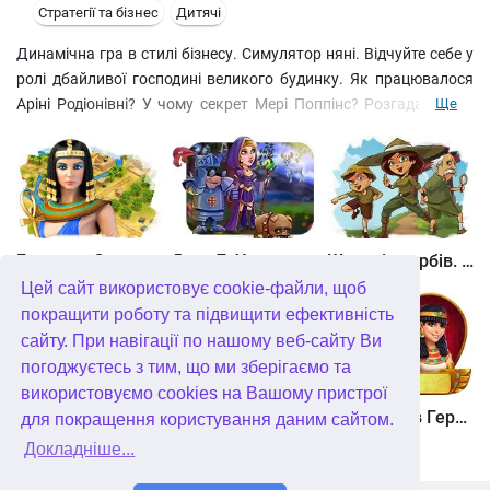
Стратегії та бізнес
Дитячі
Динамічна гра в стилі бізнесу. Симулятор няні. Відчуйте себе у
ролі дбайливої господині великого будинку. Як працювалося
Аріні Родіонівні? У чому секрет Мері Поппінс? Розгадайте цю
Ще
таємницю самостійно, станьте найкращою нянею на всьому
білому світі! Пройдіть п'ятдесят захоплюючих рівнів і досягайте
успіху. Нехай ваш будинок засяє ідеальною чистотою, а вмиті
та причесані діти скажуть вам слова щирої подяки!
Битва за Єгипет. Місія Клеопатра
Янки 7. У гонитві за чарівним оленем
Шукачі скарбів. Камінь душі
Цей сайт використовує cookie-файли, щоб
покращити роботу та підвищити ефективність
сайту. При навігації по нашому веб-сайту Ви
погоджуєтесь з тим, що ми зберігаємо та
використовуємо cookies на Вашому пристрої
Шукачі скарбів. Сніжна королева. колекційне видання
Алісія Квотермейн 3. Таємниця палаючого золота. колекційне видання
12 подвигів Геракла. Як я зустрів Мегару. колекційне видання
для покращення користування даним сайтом.
Докладніше...