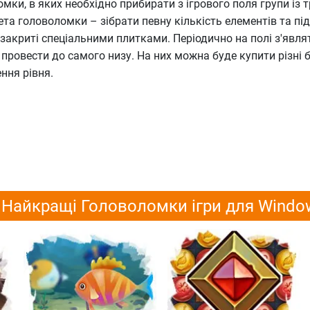
ки, в яких необхідно прибирати з ігрового поля групи із т
та головоломки – зібрати певну кількість елементів та під
і закриті спеціальними плитками. Періодично на полі з'явл
 провести до самого низу. На них можна буде купити різні б
ння рівня.
Найкращі Головоломки ігри для Windo