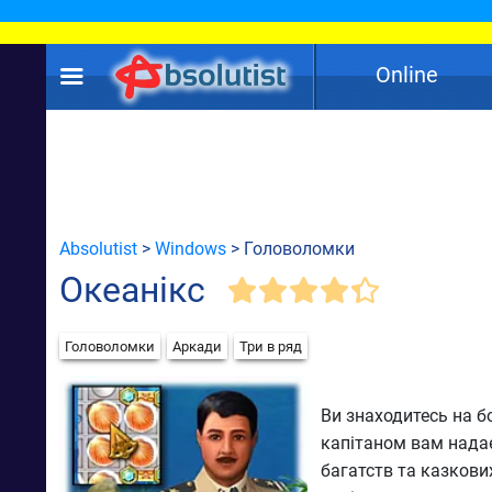
Online
Absolutist
>
Windows
> Головоломки
Океанікс
Головоломки
Аркади
Три в ряд
Ви знаходитесь на б
капітаном вам надає
багатств та казкови