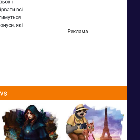
рьох і
ірвати всі
ятимуться
онуси, які
Реклама
ws