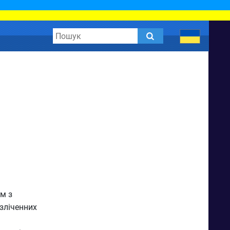
м з
зліченних