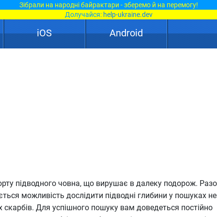
Зібрали на народні байрактари - зберемо й на перемогу!
Долучайся:
help-ukraine.dev
iOS
Android
орту підводного човна, що вирушає в далеку подорож. Разо
ться можливість дослідити підводні глибини у пошуках не
х скарбів. Для успішного пошуку вам доведеться постійно