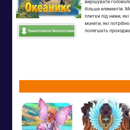
вирішувати головолом
більше елементів. Ме
плитки під ними, як
монети, які потрібно
полегшать проходже
Завантажити безкоштовно