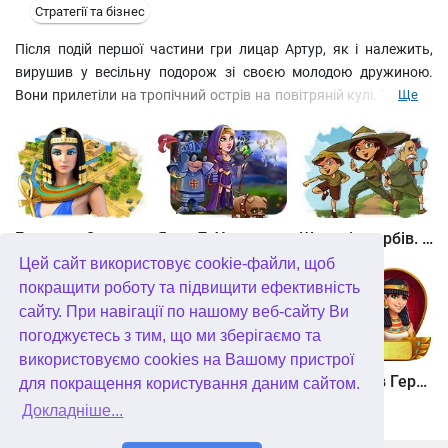
Стратегії та бізнес
Після подій першої частини гри лицар Артур, як і належить,
вирушив у весільну подорож зі своєю молодою дружиною.
Вони прилетіли на тропічний острів на повітряній кулі. Той, хто
Ще
вміє чинити подвиги, вміє та відпочивати. Море було блакитне.
Ананаси – соковитими. Чайки кричали, як пригорілі. І
звичайно, ніщо не віщувало неприємностей. Раптом вранці
Артур, бігаючи вздовж прибою підтюпцем, виявив зламану
повітряну кулю, і пілот безслідно зник. З цього моменту
починається низка дивовижних пригод.
Битва за Єгипет. Місія Клеопатра
Янки 7. У гонитві за чарівним оленем
Шукачі скарбів. Камінь душі
Цей сайт використовує cookie-файли, щоб
покращити роботу та підвищити ефективність
сайту. При навігації по нашому веб-сайту Ви
погоджуєтесь з тим, що ми зберігаємо та
використовуємо cookies на Вашому пристрої
Шукачі скарбів. Сніжна королева. колекційне видання
Алісія Квотермейн 3. Таємниця палаючого золота. колекційне видання
12 подвигів Геракла. Як я зустрів Мегару. колекційне видання
для покращення користування даним сайтом.
Докладніше...