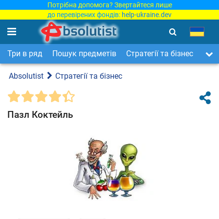
Потрібна допомога? Звертайтеся лише
до перевірених фондів:
help-ukraine.dev
Три в ряд
Пошук предметів
Стратегії та бізнес
Арка
Absolutist
Стратегії та бізнес
Пазл Коктейль