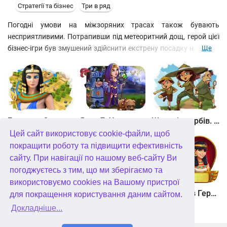
Стратегії та бізнес
Три в ряд
Погодні умови на міжзоряних трасах також бувають
несприятливими. Потрапивши під метеоритний дощ, герой цієї
бізнес-ігри був змушений здійснити екстрену посадку на землі.
Ще
Щоб купити запчастини та полагодити пошкоджену тарілку,
він вирішив відкрити коктейль-бар. Збирайте фішки по три
ряди, вчасно віддавайте замовлення і виконуйте особливі
побажання відвідувачів. Випробуйте себе в ролі бармена і
допоможіть невдахому інопланетному гостеві потрапити
додому у захоплюючому бізнес-симуляторі.
Битва за Єгипет. Місія Клеопатра
Янки 7. У гонитві за чарівним оленем
Шукачі скарбів. Камінь душі
Цей сайт використовує cookie-файли, щоб
покращити роботу та підвищити ефективність
сайту. При навігації по нашому веб-сайту Ви
погоджуєтесь з тим, що ми зберігаємо та
використовуємо cookies на Вашому пристрої
Шукачі скарбів. Сніжна королева. колекційне видання
Алісія Квотермейн 3. Таємниця палаючого золота. колекційне видання
12 подвигів Геракла. Як я зустрів Мегару. колекційне видання
для покращення користування даним сайтом.
Докладніше...