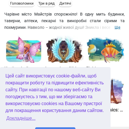
Головоломки
Три в ряд
Дитячі
Чарівне місто Майстрів спорожніло! В одну мить будинки,
таверни, аптеки, пекарні та виноробні стали сірими та
похмурими. Навколо – жодної живої душі! Зникла і веселка, що
Ще
завжди сяяла в небі. На вулицях оселилися туман і
безнадійність… Як зробити місто колишнім, радісним і
ошатним? Збирайте ланцюжки із трьох і більше
однокольорових кульок, складайте чарівні слова та проходьте
міні-ігри!
Країна фей
Legendary Slide
Fishjong
Цей сайт використовує cookie-файли, щоб
покращити роботу та підвищити ефективність
сайту. При навігації по нашому веб-сайту Ви
погоджуєтесь з тим, що ми зберігаємо та
використовуємо cookies на Вашому пристрої
Квадріум
Пас'янс Білосніжка. Зачароване королівство
Travel Mosaics: A Paris Tour
для покращення користування даним сайтом.
Докладніше...