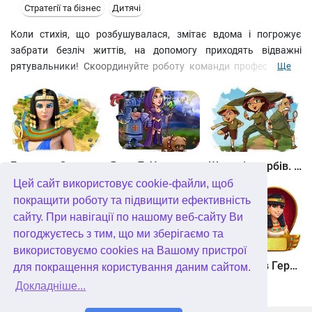
Стратегії та бізнес
Дитячі
Коли стихія, що розбушувалася, змітає вдома і погрожує
забрати безліч життів, на допомогу приходять відважні
рятувальники! Скоординуйте роботу команди професіоналів,
Ще
щоб відбудувати місто після землетрусу, цунамі чи виверження
вулкана. Застосовуйте навички time management, щоб
розподілити ресурси та швидко відновити мости,
відремонтувати дороги, відновити роботу фабрик та лікарень,
щоб ті могли надати медичну допомогу постраждалим. У цій
стратегії у вашому розпорядженні гелікоптери, моторні човни,
Битва за Єгипет. Місія Клеопатра
Янки 7. У гонитві за чарівним оленем
Шукачі скарбів. Камінь душі
поїзди і літаки.
Цей сайт використовує cookie-файли, щоб
покращити роботу та підвищити ефективність
сайту. При навігації по нашому веб-сайту Ви
погоджуєтесь з тим, що ми зберігаємо та
використовуємо cookies на Вашому пристрої
Шукачі скарбів. Сніжна королева. колекційне видання
Алісія Квотермейн 3. Таємниця палаючого золота. колекційне видання
12 подвигів Геракла. Як я зустрів Мегару. колекційне видання
для покращення користування даним сайтом.
Докладніше...