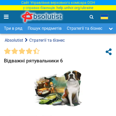
Сайт Управління верховного комісара ООН
у справах біженців:
help.unhcr.org/ukraine
Три в ряд
Пошук предметів
Стратегії та бізнес
Арка
Absolutist
Стратегії та бізнес
Відважні рятувальники 6