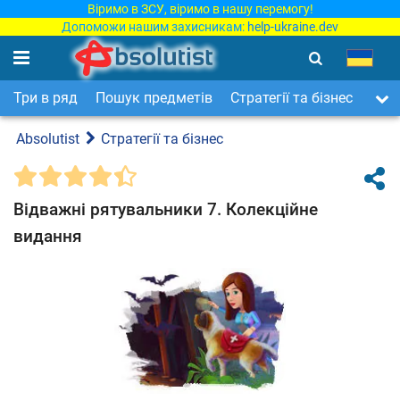
Віримо в ЗСУ, віримо в нашу перемогу!
Допоможи нашим захисникам:
help-ukraine.dev
Три в ряд
Пошук предметів
Стратегії та бізнес
Арка
Absolutist
Стратегії та бізнес
Відважні рятувальники 7. Колекційне
видання