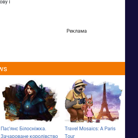
ову і
Реклама
ws
Пас'янс Білосніжка.
Travel Mosaics: A Paris
Зачароване королівство
Tour