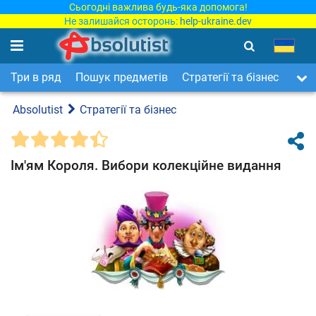
Сьогодні важлива будь-яка допомога!
Не залишайся осторонь:
help-ukraine.dev
Три в ряд
Пошук предметів
Стратегії та бізнес
Арка
Absolutist
Стратегії та бізнес
Ім'ям Короля. Вибори колекційне видання