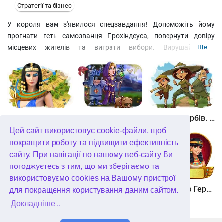
Стратегії та бізнес
У короля вам з'явилося спецзавдання! Допоможіть йому
прогнати геть самозванця Прохіндеуса, повернути довіру
місцевих жителів та виграти вибори. Вирушайте за
Ще
улюбленцем легкої наживи, відновіть зруйновані хатини і
підвищіть рейтинг короля. Візьміть собі на допомогу десяток
м'язистих роботяг, забезпечте їх своєчасним харчуванням, і у
Прохіндеуса просто не залишиться жодних шансів стати новим
правителем королівства. Усі козирі ваші!
Битва за Єгипет. Місія Клеопатра
Янки 7. У гонитві за чарівним оленем
Шукачі скарбів. Камінь душі
Цей сайт використовує cookie-файли, щоб
покращити роботу та підвищити ефективність
сайту. При навігації по нашому веб-сайту Ви
погоджуєтесь з тим, що ми зберігаємо та
використовуємо cookies на Вашому пристрої
Шукачі скарбів. Сніжна королева. колекційне видання
Алісія Квотермейн 3. Таємниця палаючого золота. колекційне видання
12 подвигів Геракла. Як я зустрів Мегару. колекційне видання
для покращення користування даним сайтом.
Докладніше...