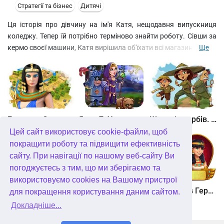
Стратегії та бізнес
Дитячі
Ця історія про дівчину на ім'я Катя, нещодавня випускниця
коледжу. Тепер їй потрібно терміново знайти роботу. Сівши за
кермо своєї машини, Катя вирішила об'їхати всі магазини. Але її
Ще
планам не судилося здійснитися – Катя потрапила у
величезний затор. У розпачі, боячись не встигнути, відважна
дівчина вискочила з машини та почала регулювати рух,
допомагаючи водіям пройти небезпечне місце. Тут її і помітив
власник одного супермаркету. Вразившись ентузіазму Каті,
він, не замислюючись, запропонував їй роботу.
Битва за Єгипет. Місія Клеопатра
Янки 7. У гонитві за чарівним оленем
Шукачі скарбів. Камінь душі
Цей сайт використовує cookie-файли, щоб
покращити роботу та підвищити ефективність
сайту. При навігації по нашому веб-сайту Ви
погоджуєтесь з тим, що ми зберігаємо та
використовуємо cookies на Вашому пристрої
Шукачі скарбів. Сніжна королева. колекційне видання
Алісія Квотермейн 3. Таємниця палаючого золота. колекційне видання
12 подвигів Геракла. Як я зустрів Мегару. колекційне видання
для покращення користування даним сайтом.
Докладніше...