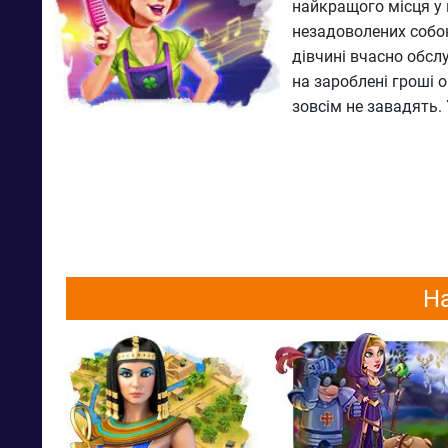
найкращого місця у 
незадоволених собою
дівчині вчасно обслу
на зароблені гроші о
зовсім не завадять. 
На