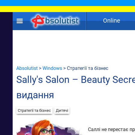
Online
Absolutist
>
Windows
> Стратегії та бізнес
Sally's Salon – Beauty Secr
видання
Стратегії та бізнес
Дитячі
Саллі не перестає п