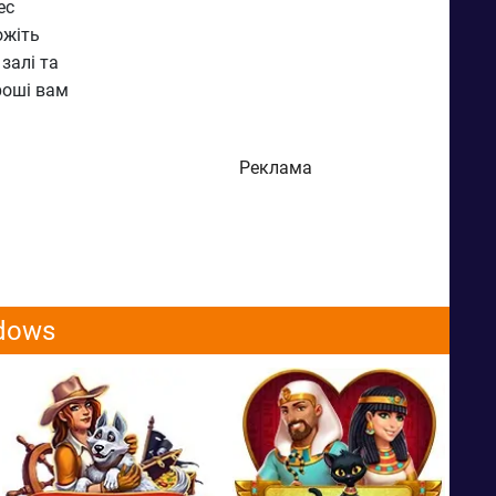
ес
ожіть
залі та
роші вам
Реклама
ndows