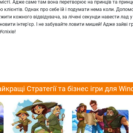
місті. Адже саме там вона перетворює на принців та принц
 клієнтів. Однак про себе їй і подумати нема коли. Допом
жити кожного відвідувача, за лічені секунди навести лад у 
новити інтер'єр. І не забувайте ловити мишей! Адже зайві г
Успіхів!
йкращі Стратегії та бізнес ігри для Wi