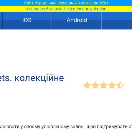
Сайт Управління верховного комісара ООН
у справах біженців:
help.unhcr.org/ukraine
iOS
Android
ets. колекційне
рацювати у своєму улюбленому салоні, щоб підтримувати с