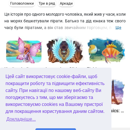
Головоломки
Три в ряд
Аркади
Ця історія про одного молодого чоловіка, який жив у часи, коли
на морях бешкетували пірати. Батько та дід юнака теж свого
часу були піратами, а він став звичайним торговцем, причому
Ще
не дуже щасливим. Але душа молодого торговця не хотіла
миритися з таким життям і жадала пригод та небезпек. І ось
одного разу, коли юнак вирушив у чергове плавання, а трюм
його корабля були набиті всілякими товарами, на горизонті
з'явився піратський корабель. Він йшов на зближення з явним
наміром вступити в бій і заволодіти вантажем. Хороброму
Країна фей
Legendary Slide
Fishjong
торговцю нічого не залишалося, як розпочати бій.
Цей сайт використовує cookie-файли, щоб
покращити роботу та підвищити ефективність
сайту. При навігації по нашому веб-сайту Ви
погоджуєтесь з тим, що ми зберігаємо та
використовуємо cookies на Вашому пристрої
Квадріум
Пас'янс Білосніжка. Зачароване королівство
Travel Mosaics: A Paris Tour
для покращення користування даним сайтом.
Докладніше...