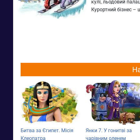
кулі, льодовий пала
Курортний бізнес – ш
На
Битва за Єгипет. Місія
Янки 7. У гонитві за
Клеопатра
чарівним оленем