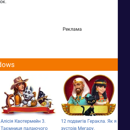
ок.
Реклама
ndows
Алісія Квотермейн 3.
12 подвигів Геракла. Як я
Таємниця палаючого
зустрів Мегару.