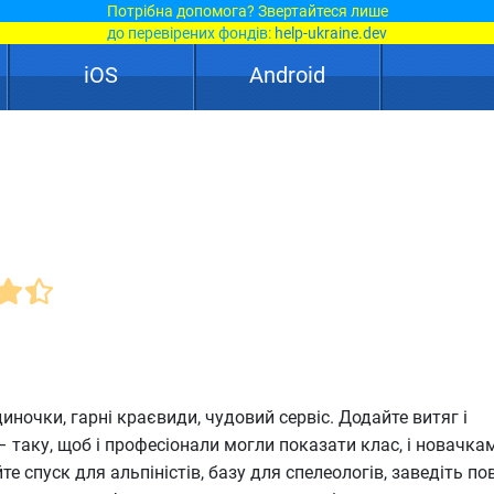
Потрібна допомога? Звертайтеся лише
до перевірених фондів:
help-ukraine.dev
iOS
Android
иночки, гарні краєвиди, чудовий сервіс. Додайте витяг і
– таку, щоб і професіонали могли показати клас, і новачка
е спуск для альпіністів, базу для спелеологів, заведіть пов