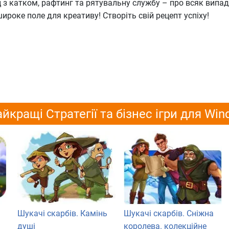
ц з катком, рафтинг та рятувальну службу – про всяк випад
ироке поле для креативу! Створіть свій рецепт успіху!
йкращі Стратегії та бізнес ігри для Wi
Шукачі скарбів. Камінь
Шукачі скарбів. Сніжна
душі
королева. колекційне