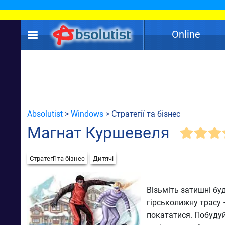
Online
Absolutist
>
Windows
> Стратегії та бізнес
Магнат Куршевеля
Стратегії та бізнес
Дитячі
Візьміть затишні буд
гірськолижну трасу 
покататися. Побудуйт