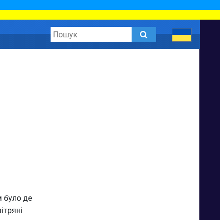
м було де
ітряні