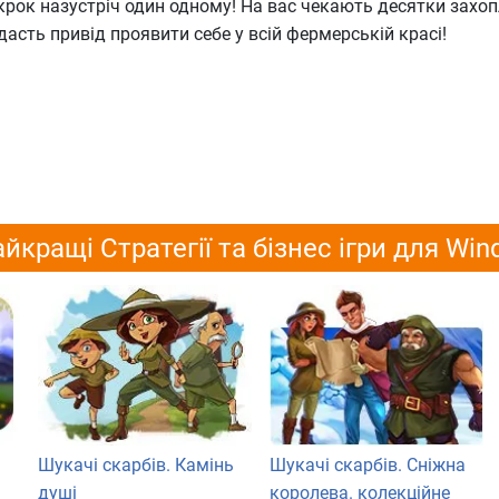
крок назустріч один одному! На вас чекають десятки зах
 дасть привід проявити себе у всій фермерській красі!
йкращі Стратегії та бізнес ігри для Wi
Шукачі скарбів. Камінь
Шукачі скарбів. Сніжна
душі
королева. колекційне