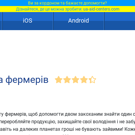
Ви за кордоном та бажаєте допомогти?
Дізнайтеся, де це можна зробити:
ua-aid-centers.com
iOS
Android
а фермерів
ту фермерів, щоб допомогти двом закоханим знайти один о
переробляйте продукцію, захищайте свої володіння і не заб
навіть на далеких планетах гроші не бувають зайвими! Кож