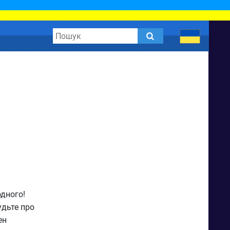
дного!
удьте про
ен