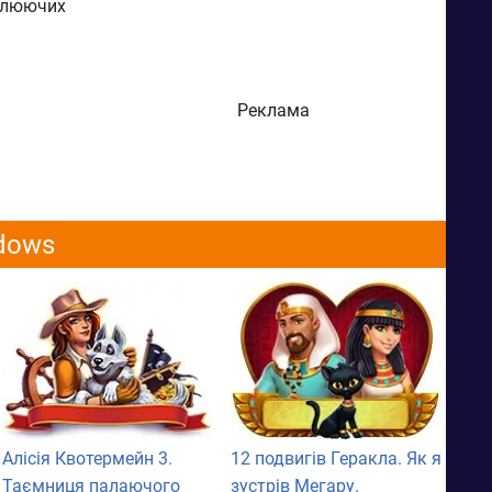
оплюючих
Реклама
ndows
Алісія Квотермейн 3.
12 подвигів Геракла. Як я
Таємниця палаючого
зустрів Мегару.