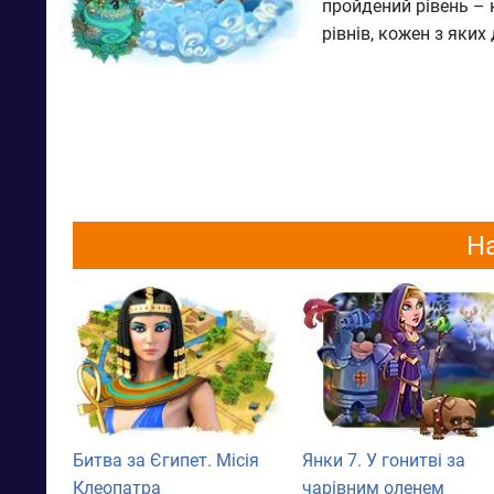
пройдений рівень – 
рівнів, кожен з яких
На
Битва за Єгипет. Місія
Янки 7. У гонитві за
Клеопатра
чарівним оленем